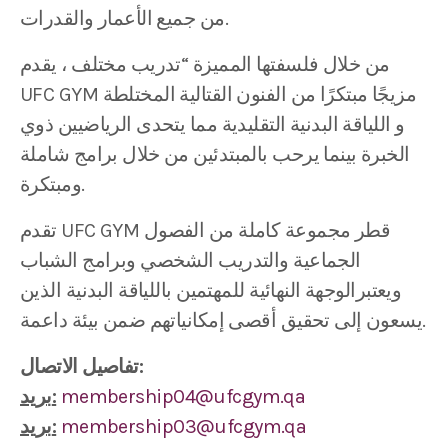
من جميع الأعمار والقدرات.
من خلال فلسفتها المميزة “تدريب مختلف ، يقدم
UFC GYM مزيجًا مبتكرًا من الفنون القتالية المختلطة
و اللياقة البدنية التقليدية مما يتحدى الرياضيين ذوي
الخبرة بينما يرحب بالمبتدئين من خلال برامج شاملة
ومبتكرة.
تقدم UFC GYM قطر مجموعة كاملة من الفصول
الجماعية والتدريب الشخصي وبرامج الشباب
ويعتبرالوجهة النهائية للمهتمين باللياقة البدنية الذين
يسعون إلى تحقيق أقصى إمكانياتهم ضمن بيئة داعمة.
تفاصيل الاتصال:
membership04@ufcgym.qa
بريد:
membership03@ufcgym.qa
بريد: