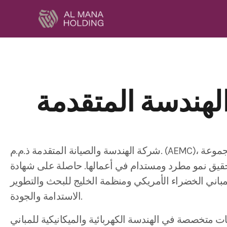
شركة الهندسة والصيانة المتقدمة ذ.م.م. (AEMC)، التابعة لمجموعة M.H. المانع، هي شركة رائدة متخصصة في المقاولات والصيانة الكهروميكانيكية في قطر
مطرد ومستدام في أعمالها. حاصلة على شهادة ISO وتغطي معايير 14001 و9001 و18001 ومعتمدة
كي ومنظمة الخليج للبحث والتطويرAEMC، مما يعكس التزامها بممارسات
الاستدامة والجودة.