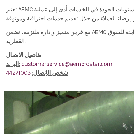
تعتبر AEMC أن النجاح كمنظمة ذات مستوى عالمي يتطلب تجاوز النهج التقليدي للجودة. إن التزام الشركة بأعلى مستويات الجودة في الخدمات أدى إلى عملية
مع فريق متميز وإدارة ملتزمة، تضمن AEMC تقديم خدمات كهروميكانيكية عالية الجودة تتماشى مع أعلى المعايير الدولية، لتلبية الاحتياجات المتزايدة للسوق
القطرية.
تفاصيل الاتصال
customerservice@aemc-qatar.com
البريد:
شخص الإتصال:
44271003