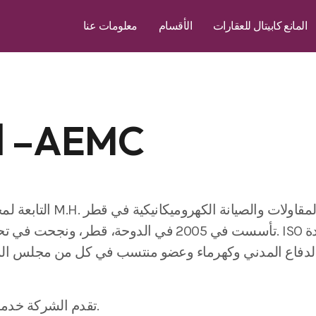
المانع كابيتال للعقارات
الأقسام
معلومات عنا
الهندسة المتقدمة –AEMC
.تأسست في 2005 في الدوحة، قطر، ونجحت في تحقيق نمو 
دفاع المدني وكهرماء وعضو منتسب في كل من مجلس المباني الخضراء الأمري
تقدم الشركة خدمات متخصصة في الهندسة الكهربائية والميكانيكية للمباني.